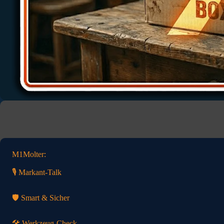
M1Molter:
🎙️ Markant-Talk
🛡️ Smart & Sicher
🛠️ Werkzeug-Check