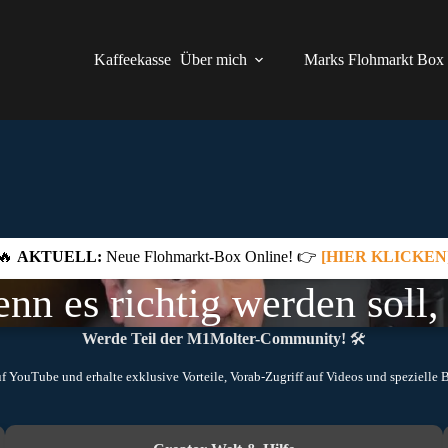
Kaffeekasse
Über mich
Marks Flohmarkt Box
🔥
AKTUELL:
Neue Flohmarkt-Box Online! 👉
[HIER KLICKEN
n es richtig werden soll, 
Werde Teil der M1Molter-Community!
🛠️
uf YouTube und erhalte exklusive Vorteile, Vorab-Zugriff auf Videos und spezielle B