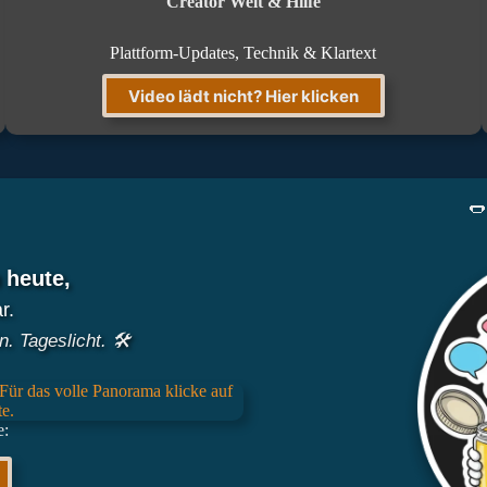
Creator Welt & Hilfe
Plattform-Updates, Technik & Klartext
Video lädt nicht? Hier klicken
🌭
 heute,
r.
. Tageslicht. 🛠️
e: