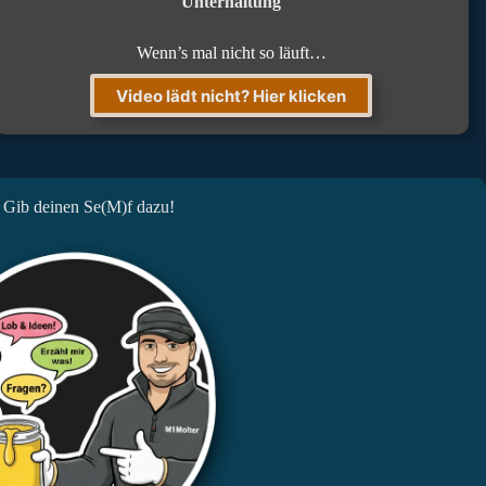
Unterhaltung
Wenn’s mal nicht so läuft…
Video lädt nicht? Hier klicken
 Gib deinen Se(M)f dazu!