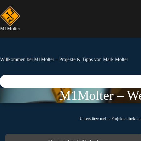
Zum
Inhalt
springen
M1Molter
Willkommen bei M1Molter – Projekte & Tipps von Mark Molter
M1Molter – Wen
Unterstütze meine Projekte direkt a