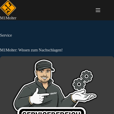
Zum
Inhalt
springen
M1Molter
Service
M1Molter: Wissen zum Nachschlagen!